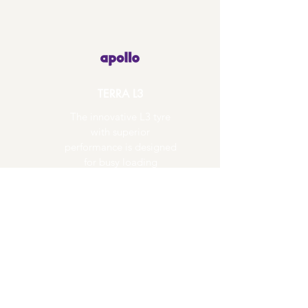
TERRA L3
The innovative L3 tyre
with superior
performance is designed
for busy loading
operations
View Tyre Details