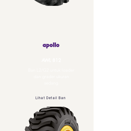
AWL 812
Ban L2/G2 untuk loader
dan grader ukuran
sedang
Lihat Detail Ban