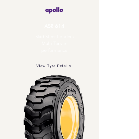
ASR 614
Skid Steer Loaders
Multi Terrain
performance
View Tyre Details