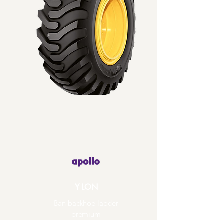
Y LON
Ban backhoe laoder
premium