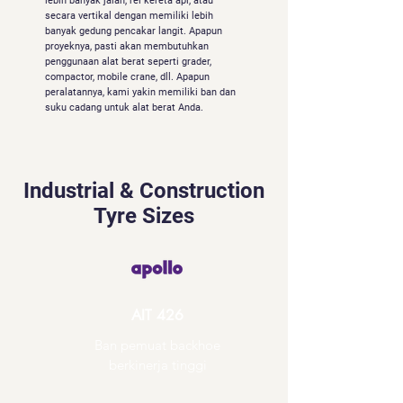
lebih banyak jalan, rel kereta api, atau
secara vertikal dengan memiliki lebih
banyak gedung pencakar langit. Apapun
proyeknya, pasti akan membutuhkan
penggunaan alat berat seperti grader,
compactor, mobile crane, dll. Apapun
peralatannya, kami yakin memiliki ban dan
suku cadang untuk alat berat Anda.
Industrial & Construction
Tyre Sizes
AIT 426
Ban pemuat backhoe
berkinerja tinggi