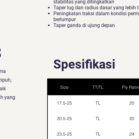
stabilitas yang ditingkatkan
Taper lug dan radius dasar yang lebih t
Peningkatan traksi dalam kondisi per
berlumpur
Taper ganda di ujung depan
3
Spesifikasi
rma
empuh,
Size
TT/TL
Ply Rati
aik
ah yang
17.5-25
TL
20
20.5-25
TL
20
23.5-25
TL
24