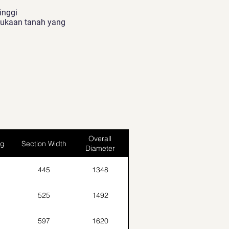
inggi
mukaan tanah yang
Overall
ng
Section Width
Diameter
445
1348
525
1492
597
1620