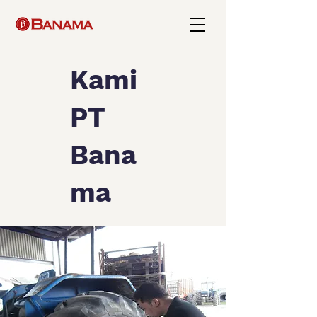
Kami
PT
Bana
ma