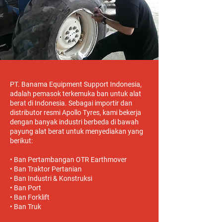
PT. Banama Equipment Support Indonesia,
adalah pemasok terkemuka ban untuk alat
berat di Indonesia. Sebagai importir dan
distributor resmi Apollo Tyres, kami bekerja
dengan banyak industri berbeda di bawah
payung alat berat untuk menyediakan yang
berikut:
• Ban Pertambangan OTR Earthmover
• Ban Traktor Pertanian
• Ban Industri & Konstruksi
• Ban Port
• Ban Forklift
• Ban Truk