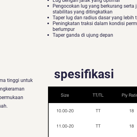
Lug dengan jarak yang optimal
Pengocokan lug yang berkurang serta 
stabilitas yang ditingkatkan
Taper lug dan radius dasar yang lebih t
Peningkatan traksi dalam kondisi per
berlumpur
Taper ganda di ujung depan
spesifikasi
ma tinggi untuk
cengkeraman
Size
TT/TL
Ply Rat
i permukaan
sah.
10.00-20
TT
18
11.00-20
TT
18