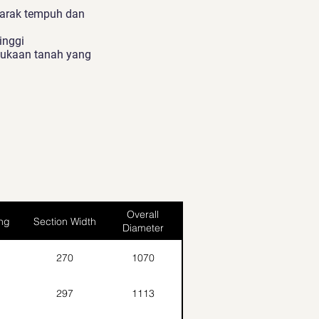
jarak tempuh dan
inggi
mukaan tanah yang
Overall
ing
Section Width
Diameter
270
1070
297
1113