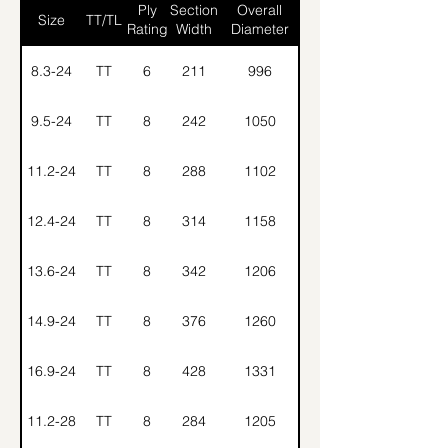
Ply
Section
Overall
Size
TT/TL
Rating
Width
Diameter
8.3-24
TT
6
211
996
9.5-24
TT
8
242
1050
11.2-24
TT
8
288
1102
12.4-24
TT
8
314
1158
13.6-24
TT
8
342
1206
14.9-24
TT
8
376
1260
16.9-24
TT
8
428
1331
11.2-28
TT
8
284
1205