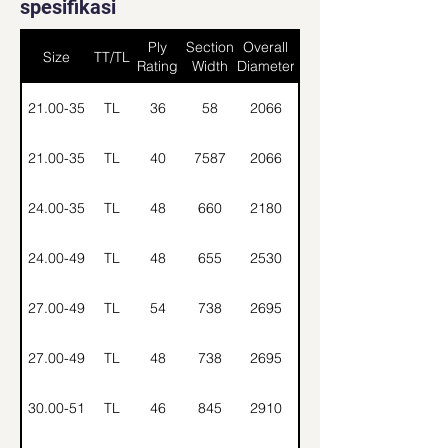
spesifikasi
Ply
Section
Overall
Size
TT/TL
Rating
Width
Diameter
21.00-35
TL
36
58
2066
21.00-35
TL
40
7587
2066
24.00-35
TL
48
660
2180
24.00-49
TL
48
655
2530
27.00-49
TL
54
738
2695
27.00-49
TL
48
738
2695
30.00-51
TL
46
845
2910