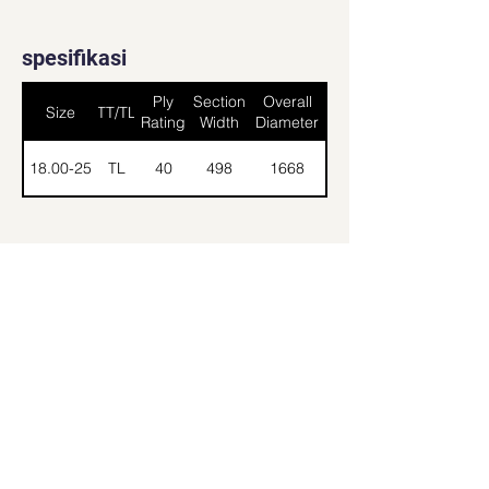
spesifikasi
Ply
Section
Overall
Size
TT/TL
Rating
Width
Diameter
18.00-25
TL
40
498
1668